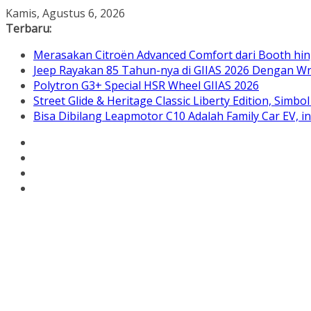
Skip
Kamis, Agustus 6, 2026
to
Terbaru:
content
Merasakan Citroën Advanced Comfort dari Booth hin
Jeep Rayakan 85 Tahun-nya di GIIAS 2026 Dengan Wra
Polytron G3+ Special HSR Wheel GIIAS 2026
Street Glide & Heritage Classic Liberty Edition, Sim
Bisa Dibilang Leapmotor C10 Adalah Family Car EV, 