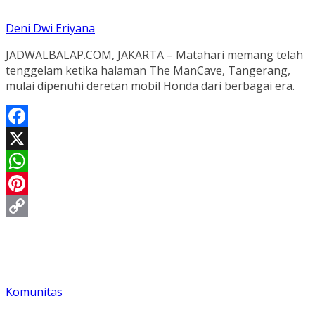
Deni Dwi Eriyana
JADWALBALAP.COM, JAKARTA – Matahari memang telah
tenggelam ketika halaman The ManCave, Tangerang,
mulai dipenuhi deretan mobil Honda dari berbagai era.
Facebook
X
WhatsApp
Pinterest
Copy
Link
Komunitas