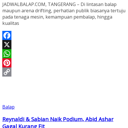
JADWALBALAP.COM, TANGERANG – Di lintasan balap
maupun arena drifting, perhatian publik biasanya tertuju
pada tenaga mesin, kemampuan pembalap, hingga
kualitas
Facebook
X
WhatsApp
Pinterest
Copy
Link
Balap
Reynaldi & Sabian Naik Podium, Abid Ashar
Gagal Kurang Fit