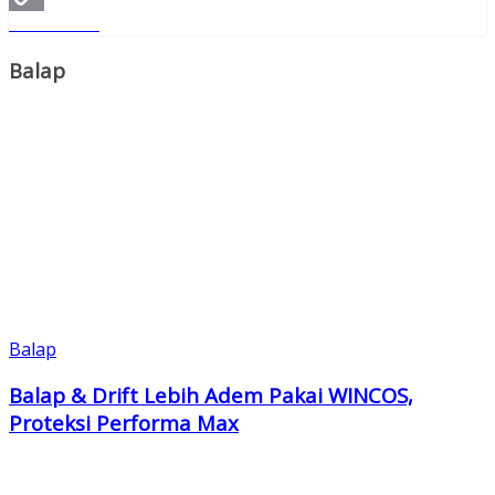
Read More
Copy
Link
Balap
Balap
Balap & Drift Lebih Adem Pakai WINCOS,
Proteksi Performa Max