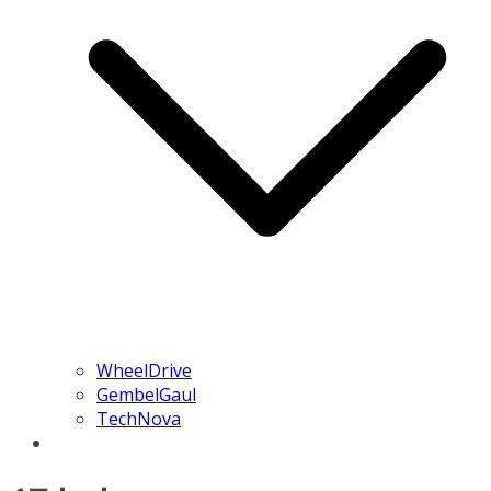
WheelDrive
GembelGaul
TechNova