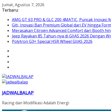
Skip
Jumat, Agustus 7, 2026
to
Terbaru:
content
AMG GT 63 PRO & GLC 200 4MATIC, Puncak Inovasi M
Giti, Inovasi Ban Premium Global dari EV hingga Form
Merasakan Citroën Advanced Comfort dari Booth hin
Jeep Rayakan 85 Tahun-nya di GIIAS 2026 Dengan Wra
Polytron G3+ Special HSR Wheel GIIAS 2026
JADWALBALAP
Racing dan Modifikasi Adalah Energi