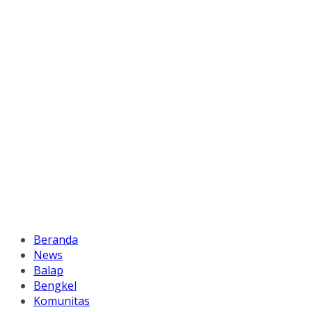
Beranda
News
Balap
Bengkel
Komunitas