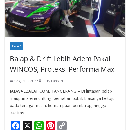
BALAP
Balap & Drift Lebih Adem Pakai
WINCOS, Proteksi Performa Max
3 Agustus 2026
Ferry Fansuri
JADWALBALAP.COM, TANGERANG – Di lintasan balap
maupun arena drifting, perhatian publik biasanya tertuju
pada tenaga mesin, kemampuan pembalap, hingga
kualitas
F
X
W
Pi
C