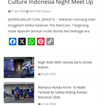
Culture Indonesia Night Meet Up
21 Juli 2026
Deni Dwi Eriyana
JADWALBALAP.COM, JAKARTA – Matahari memang telah
tenggelam ketika halaman The ManCave, Tangerang,
mulai dipenuhi deretan mobil Honda dari berbagai era.
F
X
W
Pi
C
ac
h
nt
o
e
at
er
p
b
s
e
y
Nigh Ride With Honda Vario Street
Nation
o
A
st
Li
20 Juli 2026
o
p
n
k
p
k
Wahana Honda Kirim 10 Wakil
Terbaik ke Safety Riding Kontes
Nasional 2026
12 Juli 2026