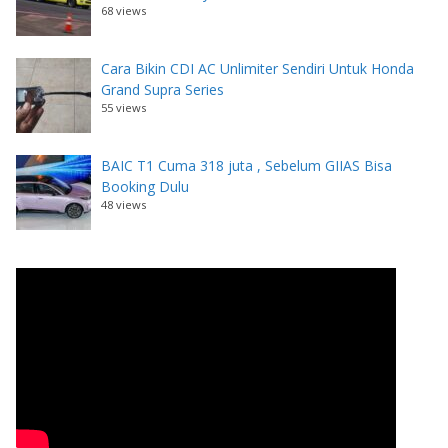
68 views
Cara Bikin CDI AC Unlimiter Sendiri Untuk Honda
Grand Supra Series
55 views
BAIC T1 Cuma 318 juta , Sebelum GIIAS Bisa
Booking Dulu
48 views