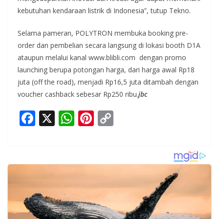
kebutuhan kendaraan listrik di Indonesia”, tutup Tekno.
Selama pameran, POLYTRON membuka booking pre-
order dan pembelian secara langsung di lokasi booth D1A
ataupun melalui kanal www.blibli.com dengan promo
launching berupa potongan harga, dari harga awal Rp18
juta (off the road), menjadi Rp16,5 juta ditambah dengan
voucher cashback sebesar Rp250 ribu.
jbc
F
X
W
Pi
C
ac
h
nt
o
e
at
er
p
b
s
e
y
o
A
st
Li
o
p
n
k
p
k