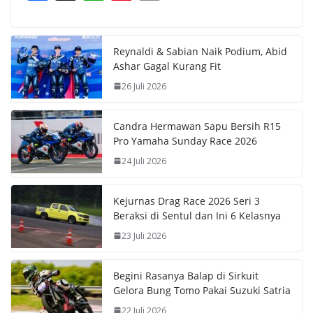
ac
h
nt
o
e
at
er
p
b
s
e
y
Reynaldi & Sabian Naik Podium, Abid
Ashar Gagal Kurang Fit
o
A
st
Li
26 Juli 2026
o
p
n
k
p
k
Candra Hermawan Sapu Bersih R15
Pro Yamaha Sunday Race 2026
24 Juli 2026
Kejurnas Drag Race 2026 Seri 3
Beraksi di Sentul dan Ini 6 Kelasnya
23 Juli 2026
Begini Rasanya Balap di Sirkuit
Gelora Bung Tomo Pakai Suzuki Satria
22 Juli 2026