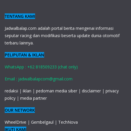
TENTANG KAMI
J
adwalbalap.com adalah portal berita mengenai informasi
seputar racing dan modifikasi beserta update dunia otomotif
terbaru lainnya.
PELIPUTAN & IKLAN
WhatsApp : +62 818509233 (chat only)
Email : jadwalbalapcom@gmail.com
redaksi
|
iklan
|
pedoman media siber
|
disclaimer
|
privacy
policy
|
media partner
OUR NETWORK
WheelDrive
|
Gembelgaul
|
TechNova
IKUTI KAMI