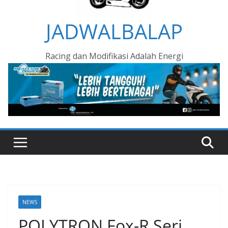
JADWALBALAP
Racing dan Modifikasi Adalah Energi
NEWS
POLYTRON Fox-R Seri