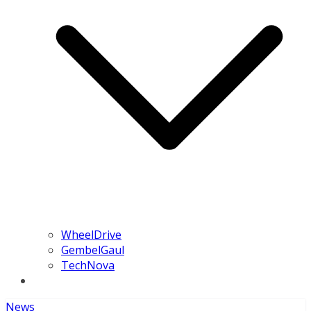
WheelDrive
GembelGaul
TechNova
News