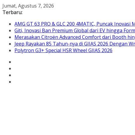
Skip
Jumat, Agustus 7, 2026
to
Terbaru:
content
AMG GT 63 PRO & GLC 200 4MATIC, Puncak Inovasi M
Giti, Inovasi Ban Premium Global dari EV hingga Form
Merasakan Citroën Advanced Comfort dari Booth hin
Jeep Rayakan 85 Tahun-nya di GIIAS 2026 Dengan Wra
Polytron G3+ Special HSR Wheel GIIAS 2026