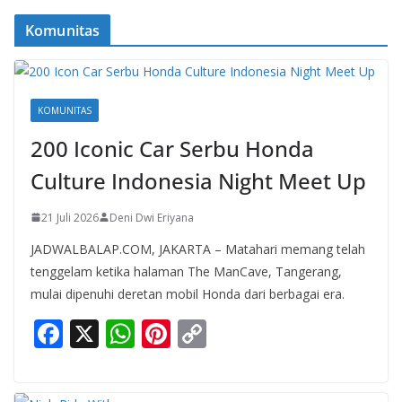
Komunitas
KOMUNITAS
200 Iconic Car Serbu Honda
Culture Indonesia Night Meet Up
21 Juli 2026
Deni Dwi Eriyana
JADWALBALAP.COM, JAKARTA – Matahari memang telah
tenggelam ketika halaman The ManCave, Tangerang,
mulai dipenuhi deretan mobil Honda dari berbagai era.
F
X
W
Pi
C
ac
h
nt
o
e
at
er
p