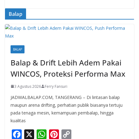
Balap
BALAP
Balap & Drift Lebih Adem Pakai
WINCOS, Proteksi Performa Max
3 Agustus 2026
Ferry Fansuri
JADWALBALAP.COM, TANGERANG – Di lintasan balap
maupun arena drifting, perhatian publik biasanya tertuju
pada tenaga mesin, kemampuan pembalap, hingga
kualitas
F
X
W
Pi
C