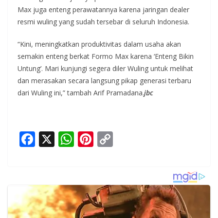
Max juga enteng perawatannya karena jaringan dealer
resmi wuling yang sudah tersebar di seluruh Indonesia.
“Kini, meningkatkan produktivitas dalam usaha akan
semakin enteng berkat Formo Max karena ‘Enteng Bikin
Untung’. Mari kunjungi segera diler Wuling untuk melihat
dan merasakan secara langsung pikap generasi terbaru
dari Wuling ini,” tambah Arif Pramadana.
jbc
F
X
W
Pi
C
ac
h
nt
o
e
at
er
p
b
s
e
y
o
A
st
Li
o
p
n