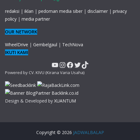
redaksi
|
iklan
|
pedoman media siber
|
disclaimer
|
privacy
policy
|
media partner
OUR NETWORK
WheelDrive
|
Gembelgaul
|
TechNova
IKUTI KAMI
YouTube
Instagram
Facebook
Twitter
TikTok
Powered by CV. KIVU (Kirana Varia Usaha)
Design & Developed by
XUANTUM
Copyright © 2026
JADWALBALAP