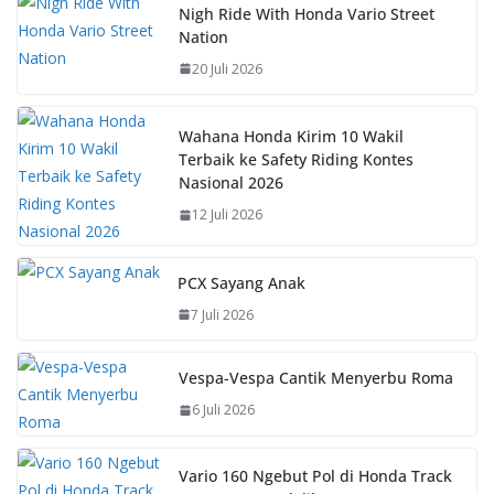
b
s
e
y
Nigh Ride With Honda Vario Street
Nation
o
A
st
Li
20 Juli 2026
o
p
n
k
p
k
Wahana Honda Kirim 10 Wakil
Terbaik ke Safety Riding Kontes
Nasional 2026
12 Juli 2026
PCX Sayang Anak
7 Juli 2026
Vespa-Vespa Cantik Menyerbu Roma
6 Juli 2026
Vario 160 Ngebut Pol di Honda Track