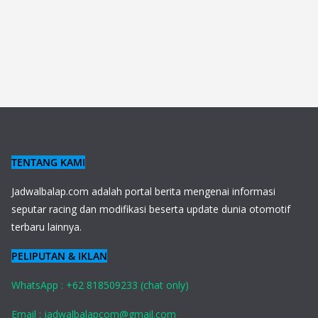
TENTANG KAMI
J
adwalbalap.com adalah portal berita mengenai informasi
seputar racing dan modifikasi beserta update dunia otomotif
terbaru lainnya.
PELIPUTAN & IKLAN
WhatsApp : +62 818509233 (chat only)
Email : jadwalbalapcom@gmail.com