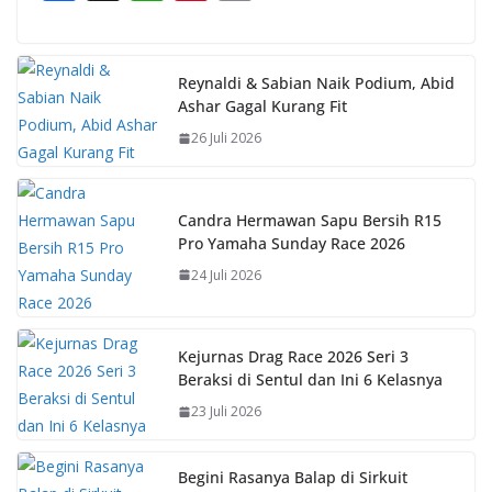
ac
h
nt
o
e
at
er
p
b
s
e
y
Reynaldi & Sabian Naik Podium, Abid
Ashar Gagal Kurang Fit
o
A
st
Li
26 Juli 2026
o
p
n
k
p
k
Candra Hermawan Sapu Bersih R15
Pro Yamaha Sunday Race 2026
24 Juli 2026
Kejurnas Drag Race 2026 Seri 3
Beraksi di Sentul dan Ini 6 Kelasnya
23 Juli 2026
Begini Rasanya Balap di Sirkuit