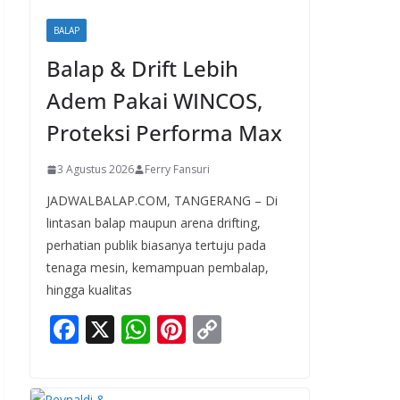
BALAP
Balap & Drift Lebih
Adem Pakai WINCOS,
Proteksi Performa Max
3 Agustus 2026
Ferry Fansuri
JADWALBALAP.COM, TANGERANG – Di
lintasan balap maupun arena drifting,
perhatian publik biasanya tertuju pada
tenaga mesin, kemampuan pembalap,
hingga kualitas
F
X
W
Pi
C
ac
h
nt
o
e
at
er
p