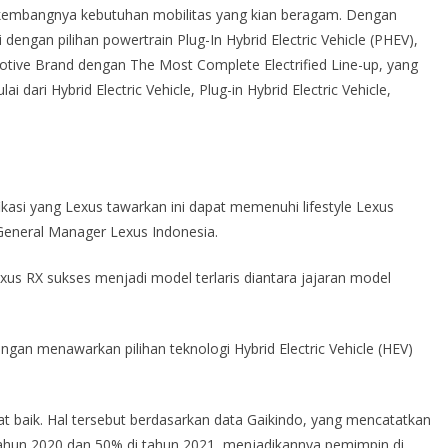
rkembangnya kebutuhan mobilitas yang kian beragam. Dengan
 dengan pilihan powertrain Plug-In Hybrid Electric Vehicle (PHEV),
ive Brand dengan The Most Complete Electrified Line-up, yang
ai dari Hybrid Electric Vehicle, Plug-in Hybrid Electric Vehicle,
ikasi yang Lexus tawarkan ini dapat memenuhi lifestyle Lexus
 General Manager Lexus Indonesia.
xus RX sukses menjadi model terlaris diantara jajaran model
an menawarkan pilihan teknologi Hybrid Electric Vehicle (HEV)
gat baik. Hal tersebut berdasarkan data Gaikindo, yang mencatatkan
tahun 2020 dan 50% di tahun 2021, menjadikannya pemimpin di