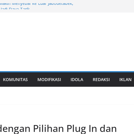
Makin Menyebar ke Luar Jabodetabek,
Jadi Daya Tarik
LC 200 4MATIC, Puncak Inovasi
 Tahun di GIIAS 2026
tur Honda di GIIAS 2026
ro Down Time Dari Mitsubishi Fuso Bikin
RT Hadir di GIIAS 2026, Rasa Premium
d
KOMUNITAS
MODIFIKASI
IDOLA
REDAKSI
IKLAN
dengan Pilihan Plug In dan