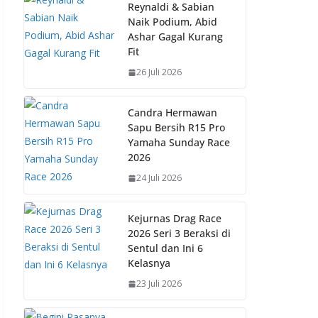
b
s
e
y
Reynaldi & Sabian
Naik Podium, Abid
o
A
st
Li
Ashar Gagal Kurang
o
p
n
Fit
k
p
k
26 Juli 2026
Candra Hermawan
Sapu Bersih R15 Pro
Yamaha Sunday Race
2026
24 Juli 2026
Kejurnas Drag Race
2026 Seri 3 Beraksi di
Sentul dan Ini 6
Kelasnya
23 Juli 2026