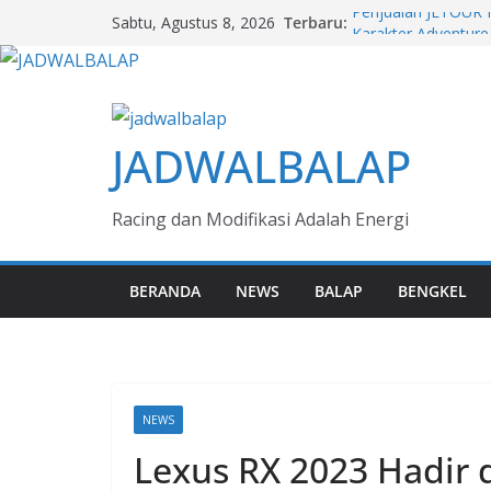
Skip
Terbaru:
Penjualan JETOUR 
Sabtu, Agustus 8, 2026
to
Karakter Adventure 
AMG GT 63 PRO & G
content
Mercedes-Benz 140
Melihat Evolusi Kul
Next Generation Ze
JADWALBALAP
Bisnis Aman Jaya
F 450 GS & R 1300 
dari BMW Motorra
Racing dan Modifikasi Adalah Energi
BERANDA
NEWS
BALAP
BENGKEL
NEWS
Lexus RX 2023 Hadir 