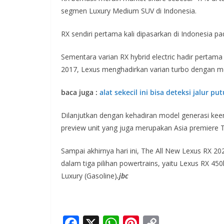
segmen Luxury Medium SUV di Indonesia.
RX sendiri pertama kali dipasarkan di Indonesia p
Sementara varian RX hybrid electric hadir pertam
2017, Lexus menghadirkan varian turbo dengan m
baca juga :
alat sekecil ini bisa deteksi jalur pu
Dilanjutkan dengan kehadiran model generasi ke
preview unit yang juga merupakan Asia premiere 
Sampai akhirnya hari ini, The All New Lexus RX 202
dalam tiga pilihan powertrains, yaitu Lexus RX 4
Luxury (Gasoline)
.jbc
F
X
W
Pi
C