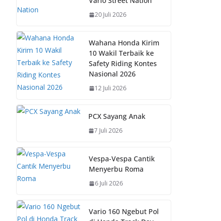
Vario Street Nation
o
A
st
Li
20 Juli 2026
o
p
n
k
p
k
Wahana Honda Kirim
10 Wakil Terbaik ke
Safety Riding Kontes
Nasional 2026
12 Juli 2026
PCX Sayang Anak
7 Juli 2026
Vespa-Vespa Cantik
Menyerbu Roma
6 Juli 2026
Vario 160 Ngebut Pol