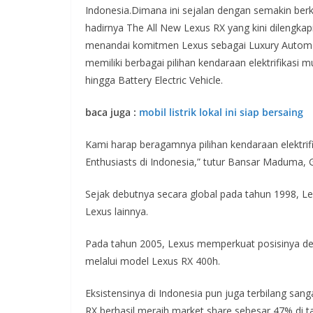
Indonesia.Dimana ini sejalan dengan semakin be
hadirnya The All New Lexus RX yang kini dilengkapi
menandai komitmen Lexus sebagai Luxury Automot
memiliki berbagai pilihan kendaraan elektrifikasi mul
hingga Battery Electric Vehicle.
baca juga :
mobil listrik lokal ini siap bersaing
Kami harap beragamnya pilihan kendaraan elektrif
Enthusiasts di Indonesia,” tutur Bansar Maduma,
Sejak debutnya secara global pada tahun 1998, Le
Lexus lainnya.
Pada tahun 2005, Lexus memperkuat posisinya deng
melalui model Lexus RX 400h.
Eksistensinya di Indonesia pun juga terbilang san
RX berhasil meraih market share sebesar 47% di 