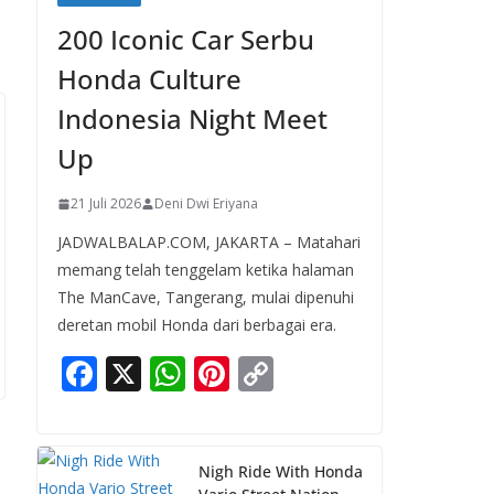
200 Iconic Car Serbu
Honda Culture
Indonesia Night Meet
Up
21 Juli 2026
Deni Dwi Eriyana
JADWALBALAP.COM, JAKARTA – Matahari
memang telah tenggelam ketika halaman
The ManCave, Tangerang, mulai dipenuhi
deretan mobil Honda dari berbagai era.
F
X
W
Pi
C
ac
h
nt
o
e
at
er
p
b
s
e
y
Nigh Ride With Honda