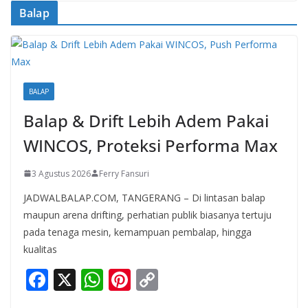
Balap
BALAP
Balap & Drift Lebih Adem Pakai
WINCOS, Proteksi Performa Max
3 Agustus 2026
Ferry Fansuri
JADWALBALAP.COM, TANGERANG – Di lintasan balap
maupun arena drifting, perhatian publik biasanya tertuju
pada tenaga mesin, kemampuan pembalap, hingga
kualitas
F
X
W
Pi
C
ac
h
nt
o