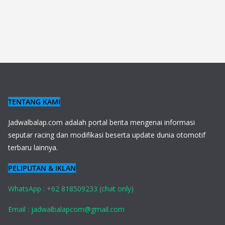
TENTANG KAMI
J
adwalbalap.com adalah portal berita mengenai informasi
seputar racing dan modifikasi beserta update dunia otomotif
terbaru lainnya.
PELIPUTAN & IKLAN
WhatsApp : +62 818509233 (chat only)
Email : jadwalbalapcom@gmail.com