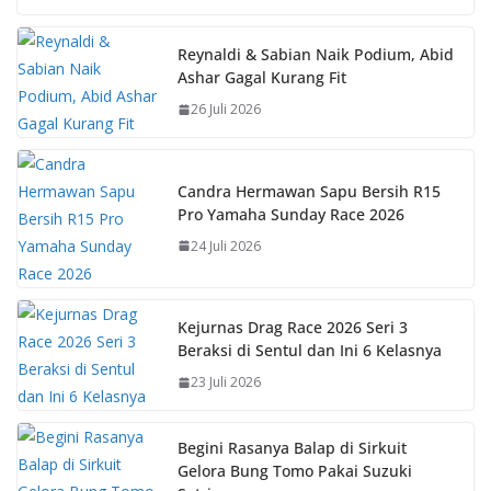
e
at
er
p
b
s
e
y
Reynaldi & Sabian Naik Podium, Abid
Ashar Gagal Kurang Fit
o
A
st
Li
26 Juli 2026
o
p
n
k
p
k
Candra Hermawan Sapu Bersih R15
Pro Yamaha Sunday Race 2026
24 Juli 2026
Kejurnas Drag Race 2026 Seri 3
Beraksi di Sentul dan Ini 6 Kelasnya
23 Juli 2026
Begini Rasanya Balap di Sirkuit
Gelora Bung Tomo Pakai Suzuki