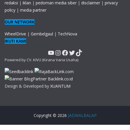
redaksi
|
iklan
|
pedoman media siber
|
disclaimer
|
privacy
policy
|
media partner
OUR NETWORK
WheelDrive
|
Gembelgaul
|
TechNova
IKUTI KAMI
YouTube
Instagram
Facebook
Twitter
TikTok
Powered by CV. KIVU (Kirana Varia Usaha)
Design & Developed by
XUANTUM
Copyright © 2026
JADWALBALAP