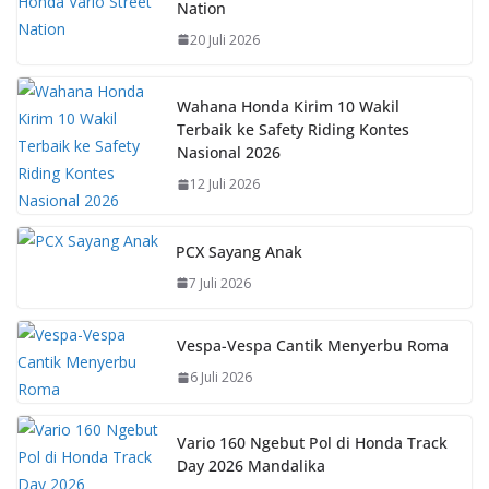
Nation
o
A
st
Li
20 Juli 2026
o
p
n
k
p
k
Wahana Honda Kirim 10 Wakil
Terbaik ke Safety Riding Kontes
Nasional 2026
12 Juli 2026
PCX Sayang Anak
7 Juli 2026
Vespa-Vespa Cantik Menyerbu Roma
6 Juli 2026
Vario 160 Ngebut Pol di Honda Track
Day 2026 Mandalika