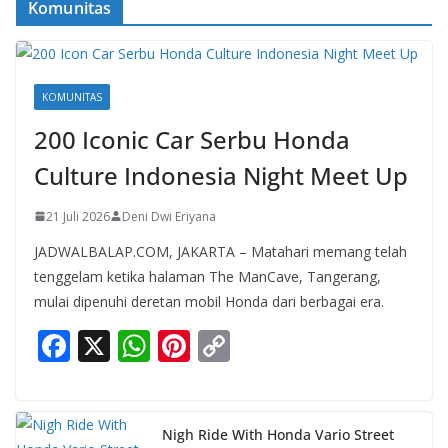
Komunitas
KOMUNITAS
200 Iconic Car Serbu Honda
Culture Indonesia Night Meet Up
21 Juli 2026
Deni Dwi Eriyana
JADWALBALAP.COM, JAKARTA – Matahari memang telah
tenggelam ketika halaman The ManCave, Tangerang,
mulai dipenuhi deretan mobil Honda dari berbagai era.
F
X
W
Pi
C
ac
h
nt
o
e
at
er
p
b
s
e
y
Nigh Ride With Honda Vario Street