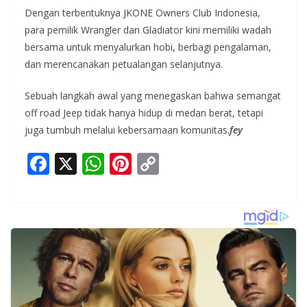
Dengan terbentuknya JKONE Owners Club Indonesia,
para pemilik Wrangler dan Gladiator kini memiliki wadah
bersama untuk menyalurkan hobi, berbagi pengalaman,
dan merencanakan petualangan selanjutnya.
Sebuah langkah awal yang menegaskan bahwa semangat
off road Jeep tidak hanya hidup di medan berat, tetapi
juga tumbuh melalui kebersamaan komunitas.
fey
F
X
W
Pi
C
ac
h
nt
o
e
at
er
p
b
s
e
y
o
A
st
Li
o
p
n
k
p
k