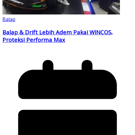
Balap
Balap & Drift Lebih Adem Pakai WINCOS,
Proteksi Performa Max