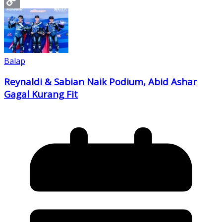
Pinterest
Copy
Link
Balap
Reynaldi & Sabian Naik Podium, Abid Ashar
Gagal Kurang Fit