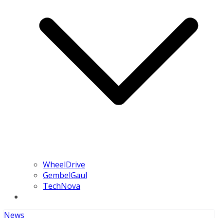
WheelDrive
GembelGaul
TechNova
News