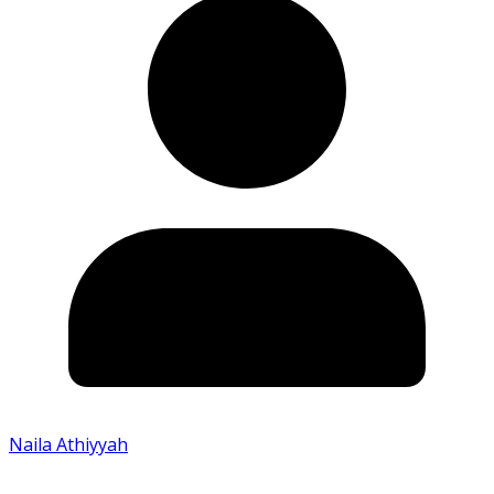
Naila Athiyyah