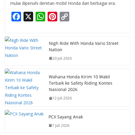
mulai dipenuhi deretan mobil Honda dari berbagai era.
F
X
W
Pi
C
ac
h
nt
o
e
at
er
p
b
s
e
y
Nigh Ride With Honda Vario Street
Nation
o
A
st
Li
20 Juli 2026
o
p
n
k
p
k
Wahana Honda Kirim 10 Wakil
Terbaik ke Safety Riding Kontes
Nasional 2026
12 Juli 2026
PCX Sayang Anak
7 Juli 2026