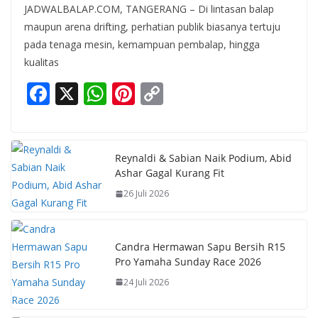
JADWALBALAP.COM, TANGERANG – Di lintasan balap
maupun arena drifting, perhatian publik biasanya tertuju
pada tenaga mesin, kemampuan pembalap, hingga
kualitas
F
X
W
Pi
C
ac
h
nt
o
e
at
er
p
b
s
e
y
Reynaldi & Sabian Naik Podium, Abid
Ashar Gagal Kurang Fit
o
A
st
Li
26 Juli 2026
o
p
n
k
p
k
Candra Hermawan Sapu Bersih R15
Pro Yamaha Sunday Race 2026
24 Juli 2026