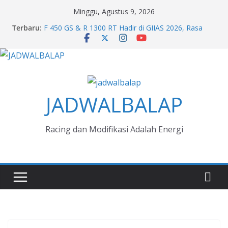
Skip
Minggu, Agustus 9, 2026
to
Terbaru:
F 450 GS & R 1300 RT Hadir di GIIAS 2026, Rasa
content
Premium dari BMW Motorrad
Penjualan JETOUR Makin Menyebar ke Luar
Jabodetabek, Karakter Adventure Jadi Daya Tarik
Jelajah Rasa Kimchi di Kia GIIAS 2026
Melihat Evolusi Kultur Honda di GIIAS 2026
Next Generation Zero Down Time Dari Mitsubishi
JADWALBALAP
Fuso Bikin Bisnis Aman Jaya
Racing dan Modifikasi Adalah Energi