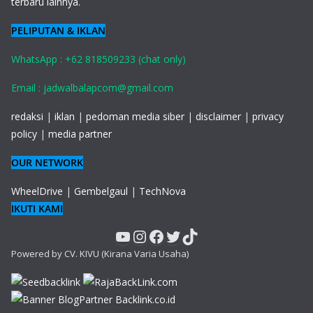
terbaru lainnya.
PELIPUTAN & IKLAN
WhatsApp : +62 818509233 (chat only)
Email : jadwalbalapcom@gmail.com
redaksi
|
iklan
|
pedoman media siber
|
disclaimer
|
privacy
policy
|
media partner
OUR NETWORK
WheelDrive
|
Gembelgaul
|
TechNova
IKUTI KAMI
YouTube
Instagram
Facebook
Twitter
TikTok
Powered by CV. KIVU (Kirana Varia Usaha)