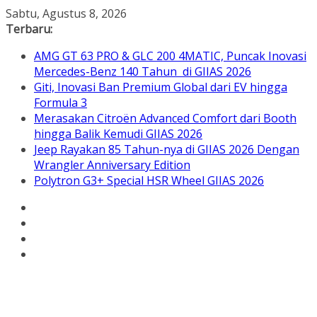
Skip
Sabtu, Agustus 8, 2026
to
Terbaru:
content
AMG GT 63 PRO & GLC 200 4MATIC, Puncak Inovasi
Mercedes-Benz 140 Tahun di GIIAS 2026
Giti, Inovasi Ban Premium Global dari EV hingga
Formula 3
Merasakan Citroën Advanced Comfort dari Booth
hingga Balik Kemudi GIIAS 2026
Jeep Rayakan 85 Tahun-nya di GIIAS 2026 Dengan
Wrangler Anniversary Edition
Polytron G3+ Special HSR Wheel GIIAS 2026