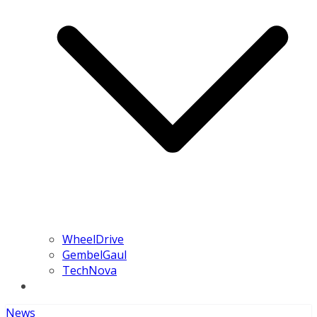
WheelDrive
GembelGaul
TechNova
News