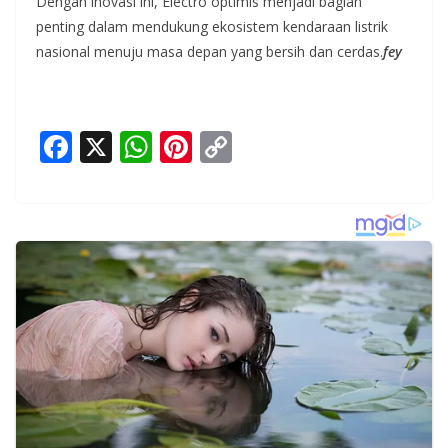
Dengan inovasi ini, Electro optimis menjadi bagian
penting dalam mendukung ekosistem kendaraan listrik
nasional menuju masa depan yang bersih dan cerdas.
fey
F
X
W
Pi
C
ac
h
nt
o
e
at
er
p
b
s
e
y
o
A
st
Li
o
p
n
k
p
k