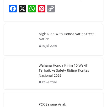
F
X
W
Pi
C
ac
h
nt
o
e
at
er
p
b
s
e
y
Nigh Ride With Honda Vario Street
o
A
st
Li
Nation
o
p
n
20 Juli 2026
k
p
k
Wahana Honda Kirim 10 Wakil
Terbaik ke Safety Riding Kontes
Nasional 2026
12 Juli 2026
PCX Sayang Anak