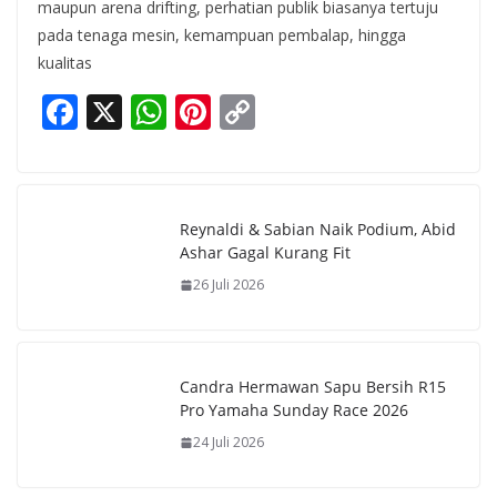
maupun arena drifting, perhatian publik biasanya tertuju
pada tenaga mesin, kemampuan pembalap, hingga
kualitas
F
X
W
Pi
C
ac
h
nt
o
e
at
er
p
b
s
e
y
Reynaldi & Sabian Naik Podium, Abid
o
A
st
Li
Ashar Gagal Kurang Fit
o
p
n
26 Juli 2026
k
p
k
Candra Hermawan Sapu Bersih R15
Pro Yamaha Sunday Race 2026
24 Juli 2026