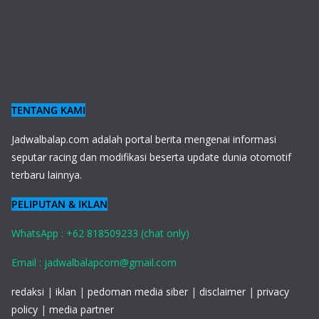
TENTANG KAMI
J
adwalbalap.com adalah portal berita mengenai informasi
seputar racing dan modifikasi beserta update dunia otomotif
terbaru lainnya.
PELIPUTAN & IKLAN
WhatsApp : +62 818509233 (chat only)
Email : jadwalbalapcom@gmail.com
redaksi
|
iklan
|
pedoman media siber
|
disclaimer
|
privacy
policy
|
media partner