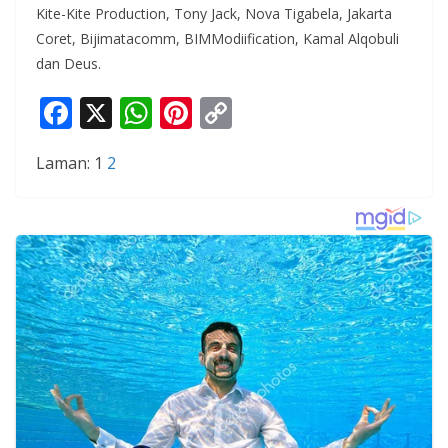
Kite-Kite Production, Tony Jack, Nova Tigabela, Jakarta
Coret, Bijimatacomm, BIMModiification, Kamal Alqobuli
dan Deus.
F
X
W
Pi
C
ac
h
nt
o
Laman:
1
2
e
at
er
p
b
s
e
y
o
A
st
Li
o
p
n
k
p
k