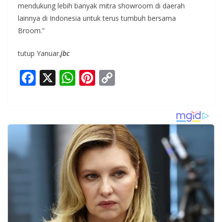
mendukung lebih banyak mitra showroom di daerah
lainnya di Indonesia untuk terus tumbuh bersama
Broom.”
tutup Yanuar.
jbc
F
X
W
Pi
C
ac
h
nt
o
e
at
er
p
b
s
e
y
o
A
st
Li
o
p
n
k
p
k