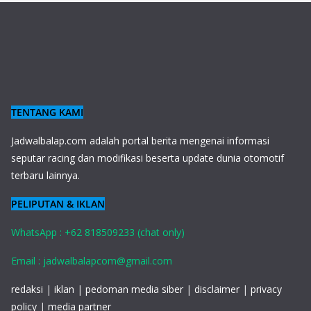
TENTANG KAMI
J
adwalbalap.com adalah portal berita mengenai informasi
seputar racing dan modifikasi beserta update dunia otomotif
terbaru lainnya.
PELIPUTAN & IKLAN
WhatsApp : +62 818509233 (chat only)
Email : jadwalbalapcom@gmail.com
redaksi
|
iklan
|
pedoman media siber
|
disclaimer
|
privacy
policy
|
media partner