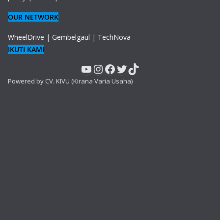
OUR NETWORK
WheelDrive
|
Gembelgaul
|
TechNova
IKUTI KAMI
YouTube
Instagram
Facebook
Twitter
TikTok
Powered by CV. KIVU (Kirana Varia Usaha)