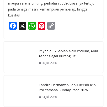
maupun arena drifting, perhatian publik biasanya tertuju
pada tenaga mesin, kemampuan pembalap, hingga
kualitas
F
X
W
Pi
C
ac
h
nt
o
e
at
er
p
b
s
e
y
Reynaldi & Sabian Naik Podium, Abid
o
A
st
Li
Ashar Gagal Kurang Fit
o
p
n
26 Juli 2026
k
p
k
Candra Hermawan Sapu Bersih R15
Pro Yamaha Sunday Race 2026
24 Juli 2026