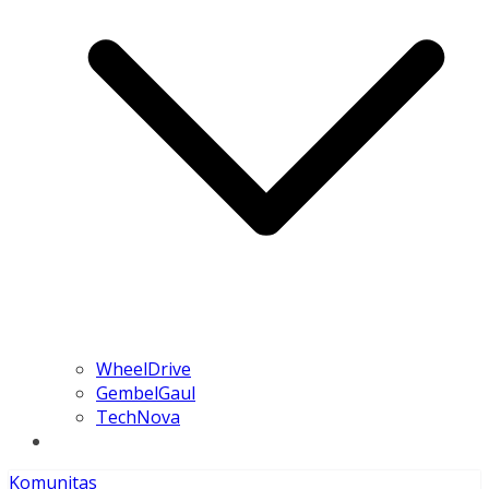
WheelDrive
GembelGaul
TechNova
Komunitas