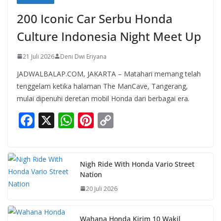
200 Iconic Car Serbu Honda
Culture Indonesia Night Meet Up
21 Juli 2026
Deni Dwi Eriyana
JADWALBALAP.COM, JAKARTA – Matahari memang telah
tenggelam ketika halaman The ManCave, Tangerang,
mulai dipenuhi deretan mobil Honda dari berbagai era.
F
X
W
Pi
C
ac
h
nt
o
e
at
er
p
b
s
e
y
Nigh Ride With Honda Vario Street
Nation
o
A
st
Li
20 Juli 2026
o
p
n
k
p
k
Wahana Honda Kirim 10 Wakil