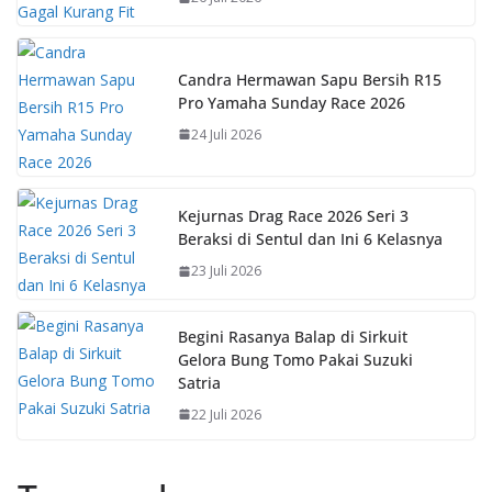
o
p
n
k
p
k
Candra Hermawan Sapu Bersih R15
Pro Yamaha Sunday Race 2026
24 Juli 2026
Kejurnas Drag Race 2026 Seri 3
Beraksi di Sentul dan Ini 6 Kelasnya
23 Juli 2026
Begini Rasanya Balap di Sirkuit
Gelora Bung Tomo Pakai Suzuki
Satria
22 Juli 2026