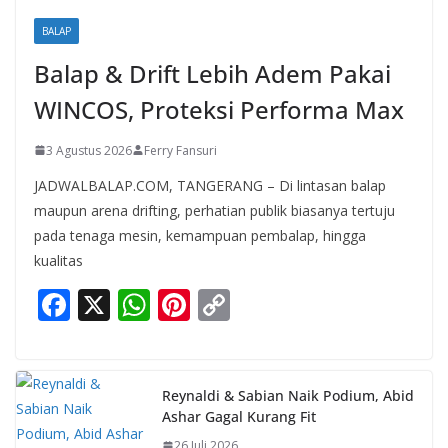
BALAP
Balap & Drift Lebih Adem Pakai
WINCOS, Proteksi Performa Max
3 Agustus 2026
Ferry Fansuri
JADWALBALAP.COM, TANGERANG – Di lintasan balap
maupun arena drifting, perhatian publik biasanya tertuju
pada tenaga mesin, kemampuan pembalap, hingga
kualitas
F
X
W
Pi
C
ac
h
nt
o
e
at
er
p
b
s
e
y
Reynaldi & Sabian Naik Podium, Abid
Ashar Gagal Kurang Fit
o
A
st
Li
26 Juli 2026