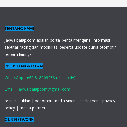
TENTANG KAMI
J
adwalbalap.com adalah portal berita mengenai informasi
seputar racing dan modifikasi beserta update dunia otomotif
terbaru lainnya.
PELIPUTAN & IKLAN
WhatsApp : +62 818509233 (chat only)
Email : jadwalbalapcom@gmail.com
redaksi
|
iklan
|
pedoman media siber
|
disclaimer
|
privacy
policy
|
media partner
OUR NETWORK