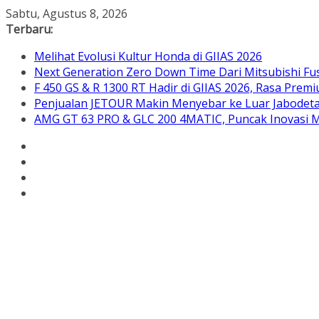
Skip
Sabtu, Agustus 8, 2026
to
Terbaru:
content
Melihat Evolusi Kultur Honda di GIIAS 2026
Next Generation Zero Down Time Dari Mitsubishi Fus
F 450 GS & R 1300 RT Hadir di GIIAS 2026, Rasa Pre
Penjualan JETOUR Makin Menyebar ke Luar Jabodetab
AMG GT 63 PRO & GLC 200 4MATIC, Puncak Inovasi M