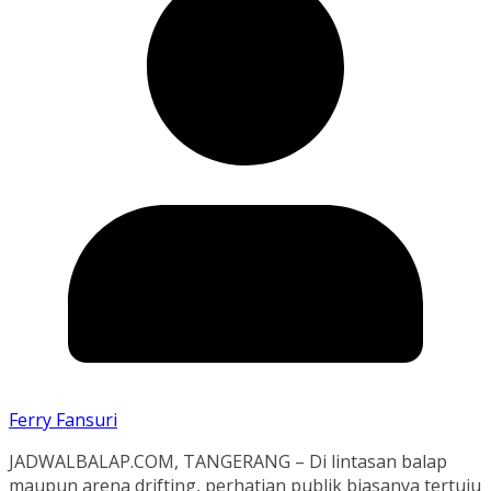
Ferry Fansuri
JADWALBALAP.COM, TANGERANG – Di lintasan balap
maupun arena drifting, perhatian publik biasanya tertuju