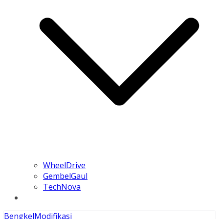
WheelDrive
GembelGaul
TechNova
Bengkel
Modifikasi