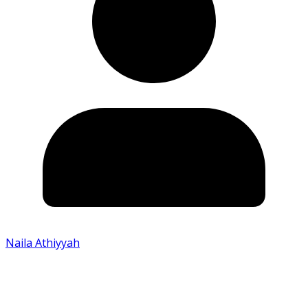
Naila Athiyyah