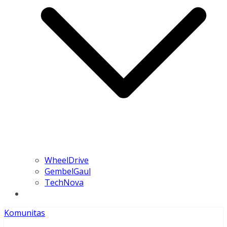
WheelDrive
GembelGaul
TechNova
Komunitas