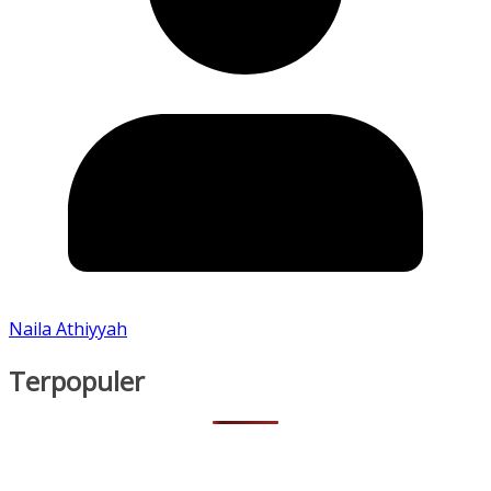
Naila Athiyyah
Terpopuler