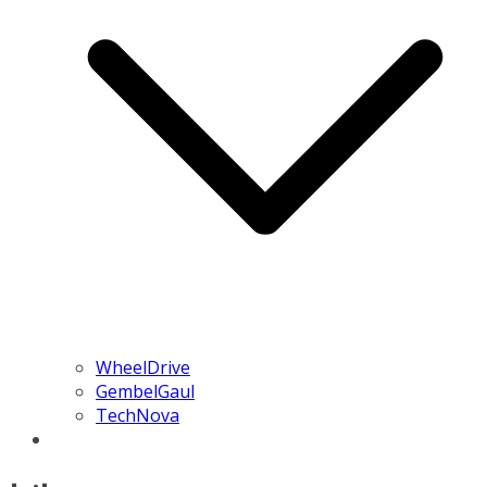
WheelDrive
GembelGaul
TechNova