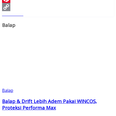
Pinterest
Read More
Copy
Link
Balap
Balap
Balap & Drift Lebih Adem Pakai WINCOS,
Proteksi Performa Max