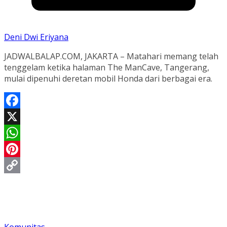
Deni Dwi Eriyana
JADWALBALAP.COM, JAKARTA – Matahari memang telah
tenggelam ketika halaman The ManCave, Tangerang,
mulai dipenuhi deretan mobil Honda dari berbagai era.
Facebook
X
WhatsApp
Pinterest
Copy
Link