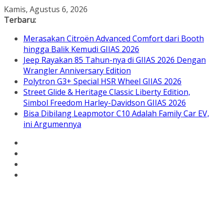
Skip
Kamis, Agustus 6, 2026
to
Terbaru:
content
Merasakan Citroën Advanced Comfort dari Booth
hingga Balik Kemudi GIIAS 2026
Jeep Rayakan 85 Tahun-nya di GIIAS 2026 Dengan
Wrangler Anniversary Edition
Polytron G3+ Special HSR Wheel GIIAS 2026
Street Glide & Heritage Classic Liberty Edition,
Simbol Freedom Harley-Davidson GIIAS 2026
Bisa Dibilang Leapmotor C10 Adalah Family Car EV,
ini Argumennya