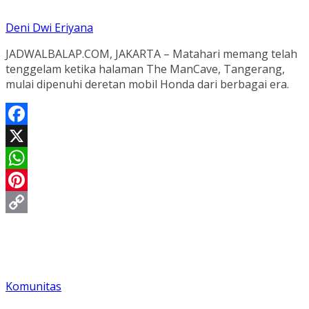
Deni Dwi Eriyana
JADWALBALAP.COM, JAKARTA – Matahari memang telah
tenggelam ketika halaman The ManCave, Tangerang,
mulai dipenuhi deretan mobil Honda dari berbagai era.
Facebook
X
WhatsApp
Pinterest
Copy
Link
Komunitas