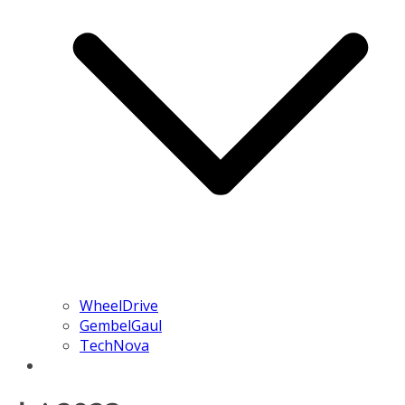
WheelDrive
GembelGaul
TechNova