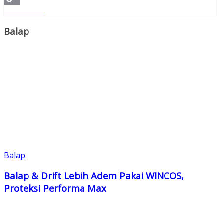
Read More
Copy
Link
Balap
Balap
Balap & Drift Lebih Adem Pakai WINCOS,
Proteksi Performa Max