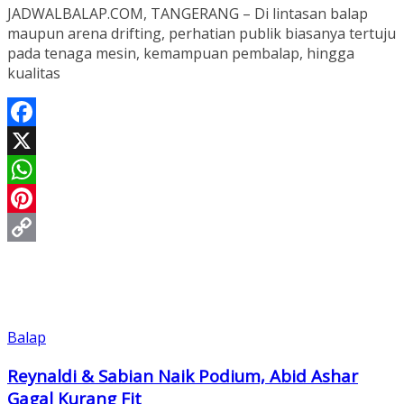
JADWALBALAP.COM, TANGERANG – Di lintasan balap
maupun arena drifting, perhatian publik biasanya tertuju
pada tenaga mesin, kemampuan pembalap, hingga
kualitas
Facebook
X
WhatsApp
Pinterest
Copy
Link
Balap
Reynaldi & Sabian Naik Podium, Abid Ashar
Gagal Kurang Fit