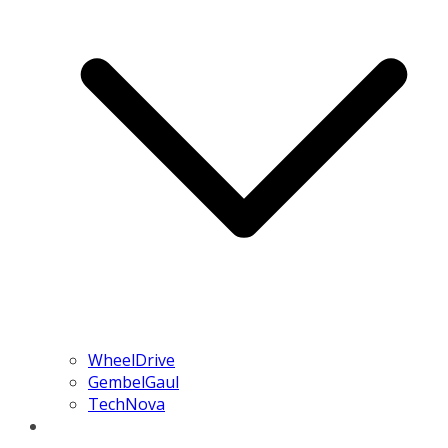
WheelDrive
GembelGaul
TechNova