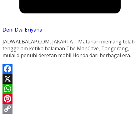
Deni Dwi Eriyana
JADWALBALAP.COM, JAKARTA – Matahari memang telah
tenggelam ketika halaman The ManCave, Tangerang,
mulai dipenuhi deretan mobil Honda dari berbagai era.
Facebook
X
WhatsApp
Pinterest
Copy
Link