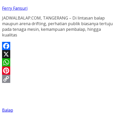
Ferry Fansuri
JADWALBALAP.COM, TANGERANG – Di lintasan balap
maupun arena drifting, perhatian publik biasanya tertuju
pada tenaga mesin, kemampuan pembalap, hingga
kualitas
Facebook
X
WhatsApp
Pinterest
Copy
Link
Balap