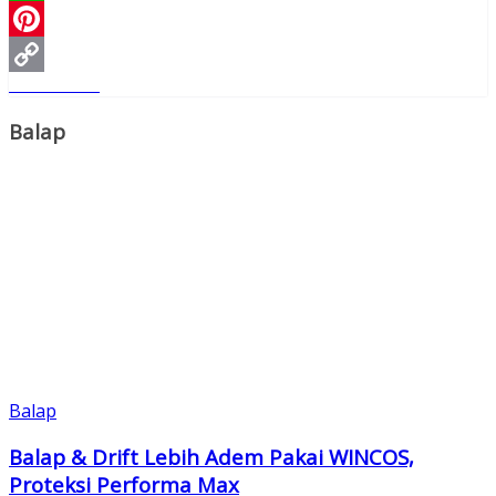
WhatsApp
Pinterest
Read More
Copy
Link
Balap
Balap
Balap & Drift Lebih Adem Pakai WINCOS,
Proteksi Performa Max