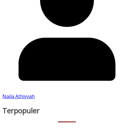
Naila Athiyyah
Terpopuler