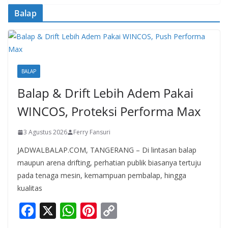
b
s
e
y
Balap
o
A
st
Li
o
p
n
k
p
k
BALAP
Balap & Drift Lebih Adem Pakai
WINCOS, Proteksi Performa Max
3 Agustus 2026
Ferry Fansuri
JADWALBALAP.COM, TANGERANG – Di lintasan balap
maupun arena drifting, perhatian publik biasanya tertuju
pada tenaga mesin, kemampuan pembalap, hingga
kualitas
F
X
W
Pi
C
ac
h
nt
o