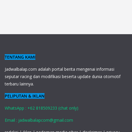
TENTANG KAMI
J
adwalbalap.com adalah portal berita mengenai informasi
seputar racing dan modifikasi beserta update dunia otomotif
terbaru lainnya.
PELIPUTAN & IKLAN
WhatsApp : +62 818509233 (chat only)
Email : jadwalbalapcom@gmail.com