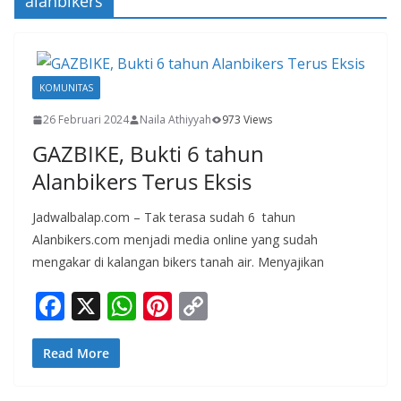
alanbikers
KOMUNITAS
26 Februari 2024
Naila Athiyyah
973 Views
GAZBIKE, Bukti 6 tahun
Alanbikers Terus Eksis
Jadwalbalap.com – Tak terasa sudah 6 tahun
Alanbikers.com menjadi media online yang sudah
mengakar di kalangan bikers tanah air. Menyajikan
F
X
W
Pi
C
ac
h
nt
o
e
at
er
p
Read More
b
s
e
y