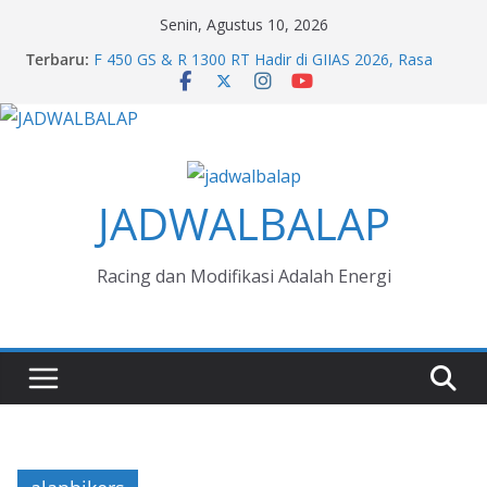
Skip
Senin, Agustus 10, 2026
to
Terbaru:
F 450 GS & R 1300 RT Hadir di GIIAS 2026, Rasa
content
Premium dari BMW Motorrad
Boafeo & Aerotech 16 inci Dari HSR Sulap Geely
EX2 Retro Klasik
Jelajah Rasa Kimchi di Kia GIIAS 2026
Melihat Evolusi Kultur Honda di GIIAS 2026
Next Generation Zero Down Time Dari Mitsubishi
JADWALBALAP
Fuso Bikin Bisnis Aman Jaya
Racing dan Modifikasi Adalah Energi