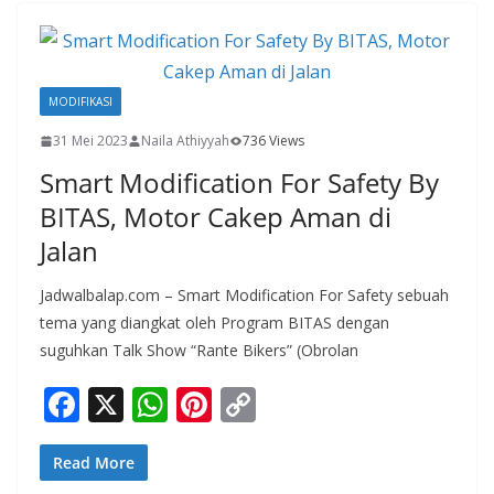
o
A
st
Li
o
p
n
k
p
k
MODIFIKASI
31 Mei 2023
Naila Athiyyah
736 Views
Smart Modification For Safety By
BITAS, Motor Cakep Aman di
Jalan
Jadwalbalap.com – Smart Modification For Safety sebuah
tema yang diangkat oleh Program BITAS dengan
suguhkan Talk Show “Rante Bikers” (Obrolan
F
X
W
Pi
C
ac
h
nt
o
e
at
er
p
Read More