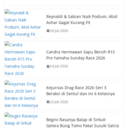
e
at
er
p
b
s
e
y
Reynaldi & Sabian Naik Podium, Abid
Ashar Gagal Kurang Fit
o
A
st
Li
26 Juli 2026
o
p
n
k
p
k
Candra Hermawan Sapu Bersih R15
Pro Yamaha Sunday Race 2026
24 Juli 2026
Kejurnas Drag Race 2026 Seri 3
Beraksi di Sentul dan Ini 6 Kelasnya
23 Juli 2026
Begini Rasanya Balap di Sirkuit
Gelora Bung Tomo Pakai Suzuki Satria