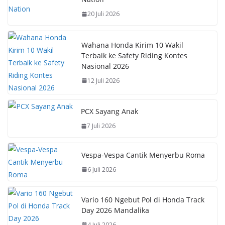
o
A
st
Li
20 Juli 2026
o
p
n
k
p
k
Wahana Honda Kirim 10 Wakil
Terbaik ke Safety Riding Kontes
Nasional 2026
12 Juli 2026
PCX Sayang Anak
7 Juli 2026
Vespa-Vespa Cantik Menyerbu Roma
6 Juli 2026
Vario 160 Ngebut Pol di Honda Track
Day 2026 Mandalika
4 Juli 2026