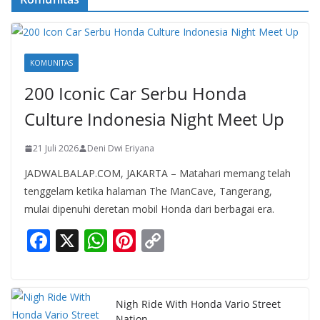
KOMUNITAS
200 Iconic Car Serbu Honda
Culture Indonesia Night Meet Up
21 Juli 2026
Deni Dwi Eriyana
JADWALBALAP.COM, JAKARTA – Matahari memang telah
tenggelam ketika halaman The ManCave, Tangerang,
mulai dipenuhi deretan mobil Honda dari berbagai era.
F
X
W
Pi
C
ac
h
nt
o
e
at
er
p
b
s
e
y
Nigh Ride With Honda Vario Street
Nation