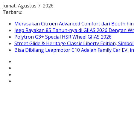
Skip
Jumat, Agustus 7, 2026
to
Terbaru:
content
Merasakan Citroën Advanced Comfort dari Booth hin
Jeep Rayakan 85 Tahun-nya di GIIAS 2026 Dengan Wra
Polytron G3+ Special HSR Wheel GIIAS 2026
Street Glide & Heritage Classic Liberty Edition, Sim
Bisa Dibilang Leapmotor C10 Adalah Family Car EV, 