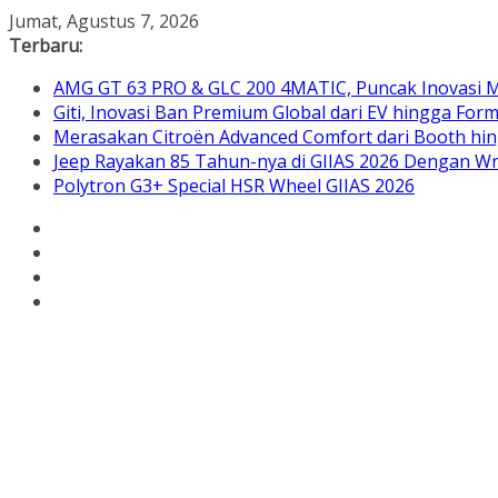
Skip
Jumat, Agustus 7, 2026
to
Terbaru:
content
AMG GT 63 PRO & GLC 200 4MATIC, Puncak Inovasi M
Giti, Inovasi Ban Premium Global dari EV hingga Form
Merasakan Citroën Advanced Comfort dari Booth hin
Jeep Rayakan 85 Tahun-nya di GIIAS 2026 Dengan Wra
Polytron G3+ Special HSR Wheel GIIAS 2026