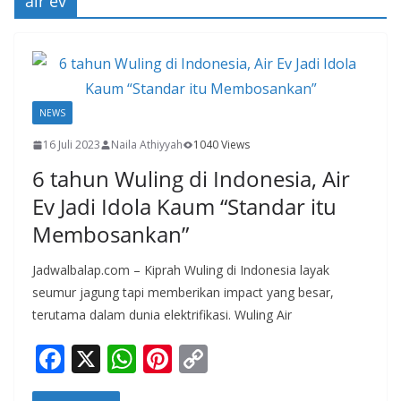
air ev
NEWS
16 Juli 2023
Naila Athiyyah
1040 Views
6 tahun Wuling di Indonesia, Air
Ev Jadi Idola Kaum “Standar itu
Membosankan”
Jadwalbalap.com – Kiprah Wuling di Indonesia layak
seumur jagung tapi memberikan impact yang besar,
terutama dalam dunia elektrifikasi. Wuling Air
F
X
W
Pi
C
ac
h
nt
o