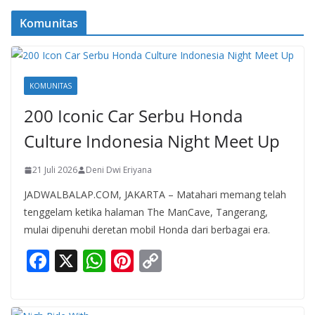
Komunitas
KOMUNITAS
200 Iconic Car Serbu Honda
Culture Indonesia Night Meet Up
21 Juli 2026
Deni Dwi Eriyana
JADWALBALAP.COM, JAKARTA – Matahari memang telah
tenggelam ketika halaman The ManCave, Tangerang,
mulai dipenuhi deretan mobil Honda dari berbagai era.
F
X
W
Pi
C
ac
h
nt
o
e
at
er
p