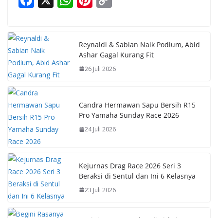
ac
h
nt
o
e
at
er
p
b
s
e
y
Reynaldi & Sabian Naik Podium, Abid
Ashar Gagal Kurang Fit
o
A
st
Li
26 Juli 2026
o
p
n
k
p
k
Candra Hermawan Sapu Bersih R15
Pro Yamaha Sunday Race 2026
24 Juli 2026
Kejurnas Drag Race 2026 Seri 3
Beraksi di Sentul dan Ini 6 Kelasnya
23 Juli 2026