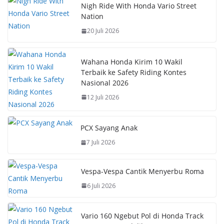
b
s
e
y
Nigh Ride With Honda Vario Street
Nation
o
A
st
Li
20 Juli 2026
o
p
n
k
p
k
Wahana Honda Kirim 10 Wakil
Terbaik ke Safety Riding Kontes
Nasional 2026
12 Juli 2026
PCX Sayang Anak
7 Juli 2026
Vespa-Vespa Cantik Menyerbu Roma
6 Juli 2026
Vario 160 Ngebut Pol di Honda Track