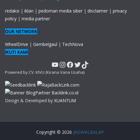
redaksi
|
iklan
|
pedoman media siber
|
disclaimer
|
privacy
policy
|
media partner
OUR NETWORK
WheelDrive
|
Gembelgaul
|
TechNova
IKUTI KAMI
YouTube
Instagram
Facebook
Twitter
TikTok
Powered by CV. KIVU (Kirana Varia Usaha)
Design & Developed by
XUANTUM
Copyright © 2026
JADWALBALAP