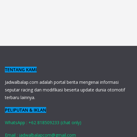
TENTANG KAMI
J
adwalbalap.com adalah portal berita mengenai informasi
seputar racing dan modifikasi beserta update dunia otomotif
terbaru lainnya.
PELIPUTAN & IKLAN
WhatsApp : +62 818509233 (chat only)
Email : jadwalbalapcom@gmail.com