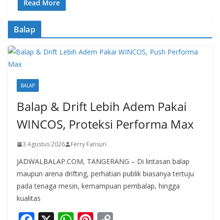
e
at
er
p
Read More
b
s
e
y
Balap
o
A
st
Li
o
p
n
k
p
k
BALAP
Balap & Drift Lebih Adem Pakai
WINCOS, Proteksi Performa Max
3 Agustus 2026
Ferry Fansuri
JADWALBALAP.COM, TANGERANG – Di lintasan balap
maupun arena drifting, perhatian publik biasanya tertuju
pada tenaga mesin, kemampuan pembalap, hingga
kualitas
F
X
W
Pi
C