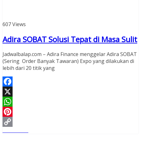
607 Views
Adira SOBAT Solusi Tepat di Masa Sulit
Jadwalbalap.com – Adira Finance menggelar Adira SOBAT
(Sering Order Banyak Tawaran) Expo yang dilakukan di
lebih dari 20 titik yang
Facebook
X
WhatsApp
Pinterest
Read More
Copy