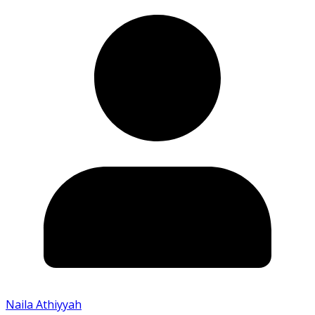
Naila Athiyyah