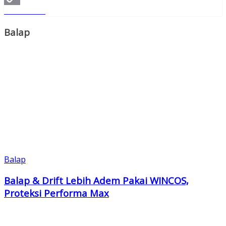
Read More
Copy
Link
Balap
Balap
Balap & Drift Lebih Adem Pakai WINCOS,
Proteksi Performa Max