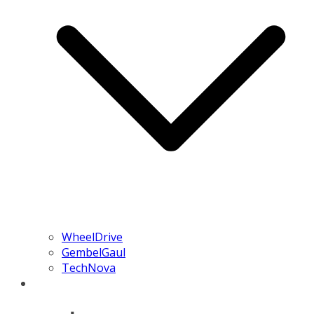
WheelDrive
GembelGaul
TechNova