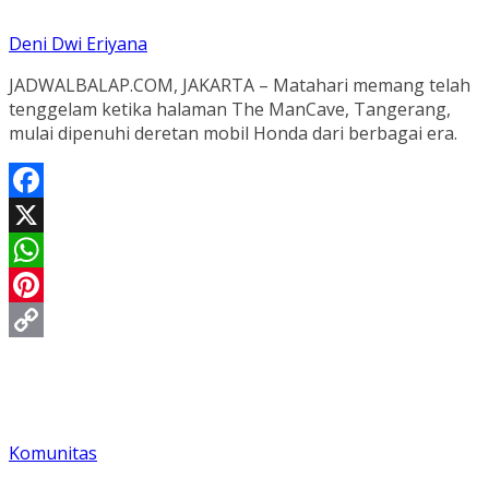
Deni Dwi Eriyana
JADWALBALAP.COM, JAKARTA – Matahari memang telah
tenggelam ketika halaman The ManCave, Tangerang,
mulai dipenuhi deretan mobil Honda dari berbagai era.
Facebook
X
WhatsApp
Pinterest
Copy
Link
Komunitas