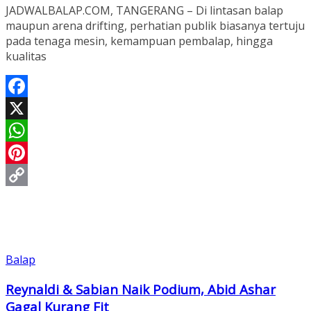
JADWALBALAP.COM, TANGERANG – Di lintasan balap
maupun arena drifting, perhatian publik biasanya tertuju
pada tenaga mesin, kemampuan pembalap, hingga
kualitas
Facebook
X
WhatsApp
Pinterest
Copy
Link
Balap
Reynaldi & Sabian Naik Podium, Abid Ashar
Gagal Kurang Fit