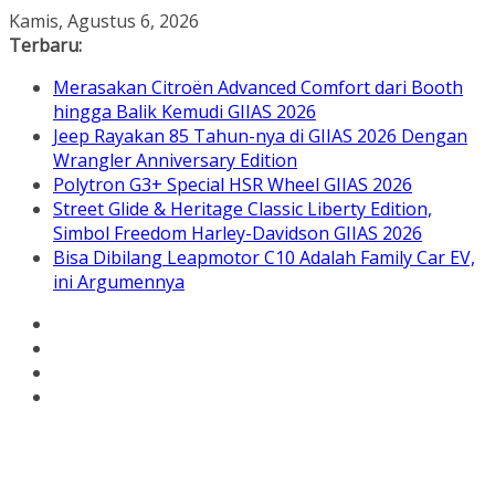
Skip
Kamis, Agustus 6, 2026
to
Terbaru:
content
Merasakan Citroën Advanced Comfort dari Booth
hingga Balik Kemudi GIIAS 2026
Jeep Rayakan 85 Tahun-nya di GIIAS 2026 Dengan
Wrangler Anniversary Edition
Polytron G3+ Special HSR Wheel GIIAS 2026
Street Glide & Heritage Classic Liberty Edition,
Simbol Freedom Harley-Davidson GIIAS 2026
Bisa Dibilang Leapmotor C10 Adalah Family Car EV,
ini Argumennya