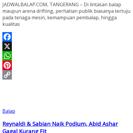
JADWALBALAP.COM, TANGERANG – Di lintasan balap
maupun arena drifting, perhatian publik biasanya tertuju
pada tenaga mesin, kemampuan pembalap, hingga
kualitas
Facebook
X
WhatsApp
Pinterest
Copy
Link
Balap
Reynaldi & Sabian Naik Podium, Abid Ashar
Gagal Kurang Fit