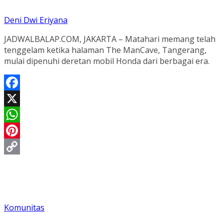
Deni Dwi Eriyana
JADWALBALAP.COM, JAKARTA – Matahari memang telah
tenggelam ketika halaman The ManCave, Tangerang,
mulai dipenuhi deretan mobil Honda dari berbagai era.
Facebook
X
WhatsApp
Pinterest
Copy
Link
Komunitas