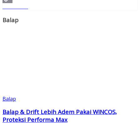
Read More
Copy
Link
Balap
Balap
Balap & Drift Lebih Adem Pakai WINCOS,
Proteksi Performa Max