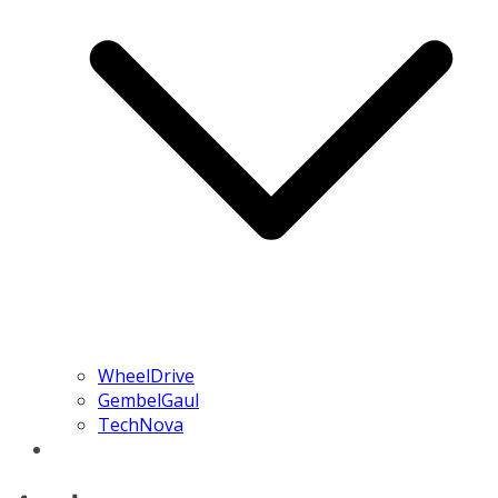
WheelDrive
GembelGaul
TechNova