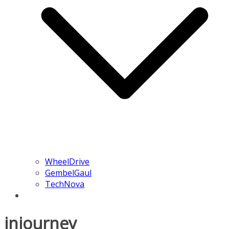
WheelDrive
GembelGaul
TechNova
injourney