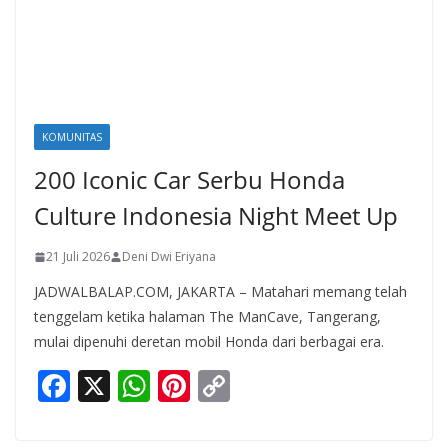
KOMUNITAS
200 Iconic Car Serbu Honda
Culture Indonesia Night Meet Up
21 Juli 2026
Deni Dwi Eriyana
JADWALBALAP.COM, JAKARTA – Matahari memang telah
tenggelam ketika halaman The ManCave, Tangerang,
mulai dipenuhi deretan mobil Honda dari berbagai era.
F
X
W
Pi
C
ac
h
nt
o