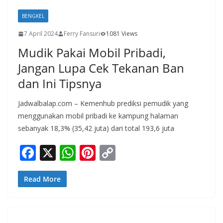
BENGKEL
7 April 2024
Ferry Fansuri
1081 Views
Mudik Pakai Mobil Pribadi,
Jangan Lupa Cek Tekanan Ban
dan Ini Tipsnya
Jadwalbalap.com – Kemenhub prediksi pemudik yang
menggunakan mobil pribadi ke kampung halaman
sebanyak 18,3% (35,42 juta) dari total 193,6 juta
F
X
W
Pi
C
ac
h
nt
o
e
at
er
p
Read More
b
s
e
y
o
A
st
Li