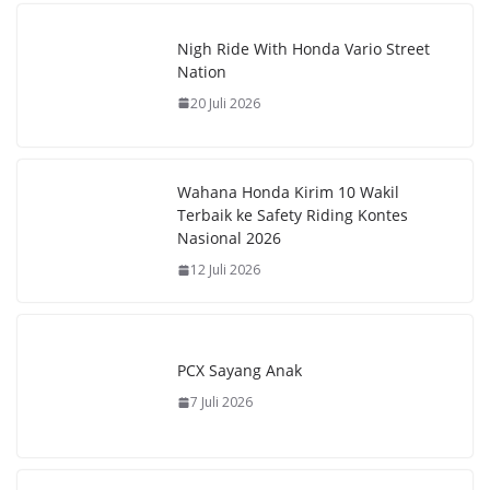
e
at
er
p
b
s
e
y
Nigh Ride With Honda Vario Street
o
A
st
Li
Nation
o
p
n
20 Juli 2026
k
p
k
Wahana Honda Kirim 10 Wakil
Terbaik ke Safety Riding Kontes
Nasional 2026
12 Juli 2026
PCX Sayang Anak
7 Juli 2026