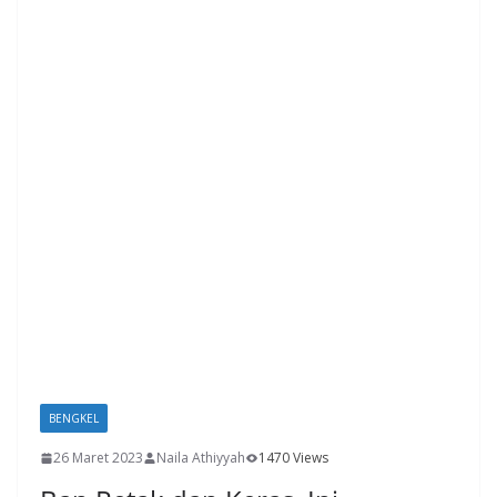
o
p
n
k
p
k
BENGKEL
26 Maret 2023
Naila Athiyyah
1470 Views