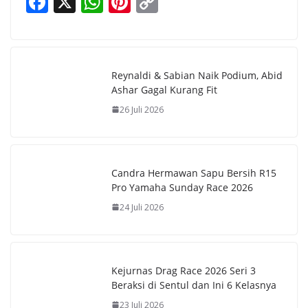
F
X
W
Pi
C
ac
h
nt
o
e
at
er
p
b
s
e
y
Reynaldi & Sabian Naik Podium, Abid
o
A
st
Li
Ashar Gagal Kurang Fit
o
p
n
26 Juli 2026
k
p
k
Candra Hermawan Sapu Bersih R15
Pro Yamaha Sunday Race 2026
24 Juli 2026
Kejurnas Drag Race 2026 Seri 3
Beraksi di Sentul dan Ini 6 Kelasnya
23 Juli 2026