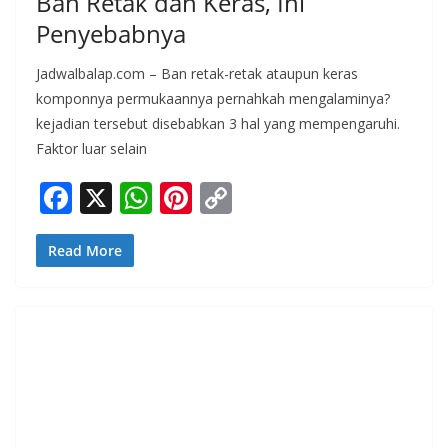
Ban Retak dan Keras, Ini
Penyebabnya
Jadwalbalap.com – Ban retak-retak ataupun keras
komponnya permukaannya pernahkah mengalaminya?
kejadian tersebut disebabkan 3 hal yang mempengaruhi.
Faktor luar selain
F
X
W
Pi
C
ac
h
nt
o
e
at
er
p
Read More
b
s
e
y
o
A
st
Li
o
p
n
k
p
k