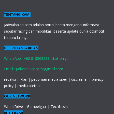
TENTANG KAMI
J
adwalbalap.com adalah portal berita mengenai informasi
seputar racing dan modifikasi beserta update dunia otomotif
terbaru lainnya.
PELIPUTAN & IKLAN
WhatsApp : +62 818509233 (chat only)
Email : jadwalbalapcom@gmail.com
redaksi
|
iklan
|
pedoman media siber
|
disclaimer
|
privacy
policy
|
media partner
OUR NETWORK
WheelDrive
|
Gembelgaul
|
TechNova
IKUTI KAMI