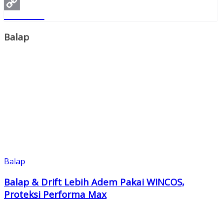
Pinterest
Read More
Copy
Link
Balap
Balap
Balap & Drift Lebih Adem Pakai WINCOS,
Proteksi Performa Max