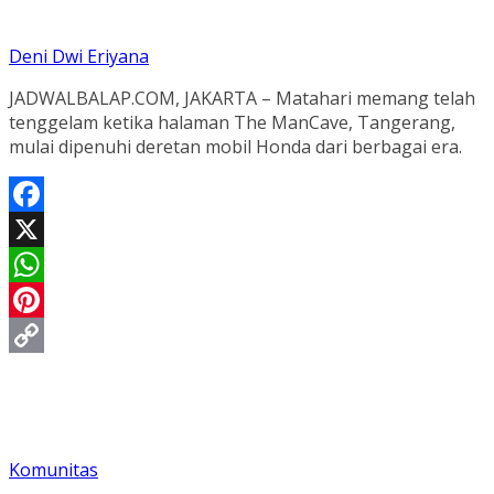
Deni Dwi Eriyana
JADWALBALAP.COM, JAKARTA – Matahari memang telah
tenggelam ketika halaman The ManCave, Tangerang,
mulai dipenuhi deretan mobil Honda dari berbagai era.
Facebook
X
WhatsApp
Pinterest
Copy
Link
Komunitas