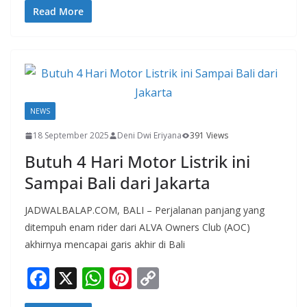
e
at
er
p
Read More
b
s
e
y
o
A
st
Li
o
p
n
k
p
k
NEWS
18 September 2025
Deni Dwi Eriyana
391 Views
Butuh 4 Hari Motor Listrik ini
Sampai Bali dari Jakarta
JADWALBALAP.COM, BALI – Perjalanan panjang yang
ditempuh enam rider dari ALVA Owners Club (AOC)
akhirnya mencapai garis akhir di Bali
F
X
W
Pi
C
ac
h
nt
o