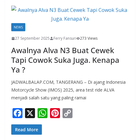
o
A
st
Li
o
p
n
k
p
k
NEWS
27 September 2025
Ferry Fansuri
273 Views
Awalnya Alva N3 Buat Cewek
Tapi Cowok Suka Juga. Kenapa
Ya ?
JADWALBALAP.COM, TANGERANG – Di ajang Indonesia
Motorcycle Show (IMOS) 2025, area test ride ALVA
menjadi salah satu yang paling ramai
F
X
W
Pi
C
ac
h
nt
o
e
at
er
p
Read More