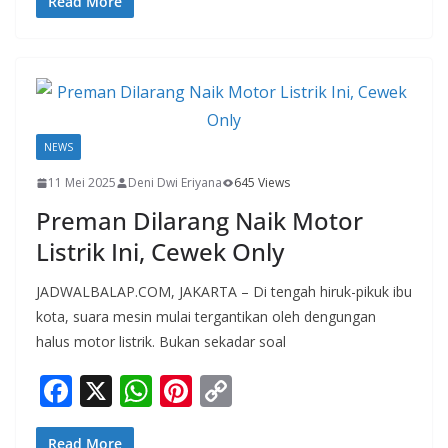
e
at
er
p
Read More
b
s
e
y
o
A
st
Li
o
p
n
k
p
k
NEWS
11 Mei 2025
Deni Dwi Eriyana
645 Views
Preman Dilarang Naik Motor
Listrik Ini, Cewek Only
JADWALBALAP.COM, JAKARTA – Di tengah hiruk-pikuk ibu
kota, suara mesin mulai tergantikan oleh dengungan
halus motor listrik. Bukan sekadar soal
F
X
W
Pi
C
ac
h
nt
o
Read More