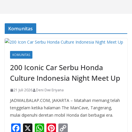
Komunitas
KOMUNITAS
200 Iconic Car Serbu Honda
Culture Indonesia Night Meet Up
21 Juli 2026
Deni Dwi Eriyana
JADWALBALAP.COM, JAKARTA – Matahari memang telah
tenggelam ketika halaman The ManCave, Tangerang,
mulai dipenuhi deretan mobil Honda dari berbagai era.
F
X
W
Pi
C