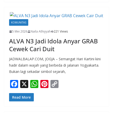
b
s
e
y
o
A
st
Li
o
p
n
KOMUNITAS
k
p
k
5 Mei 2026
Naila Athiyyah
221 Views
ALVA N3 Jadi Idola Anyar GRAB
Cewek Cari Duit
JADWALBALAP.COM, JOGJA – Semangat Hari Kartini kini
hadir dalam wajah yang berbeda di jalanan Yogyakarta.
Bukan lagi sekadar simbol sejarah,
F
X
W
Pi
C
ac
h
nt
o
e
at
er
p
Read More
b
s
e
y