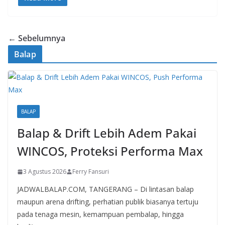
e
at
er
p
b
s
e
y
o
A
st
Li
← Sebelumnya
o
p
n
Balap
k
p
k
BALAP
Balap & Drift Lebih Adem Pakai
WINCOS, Proteksi Performa Max
3 Agustus 2026
Ferry Fansuri
JADWALBALAP.COM, TANGERANG – Di lintasan balap
maupun arena drifting, perhatian publik biasanya tertuju
pada tenaga mesin, kemampuan pembalap, hingga