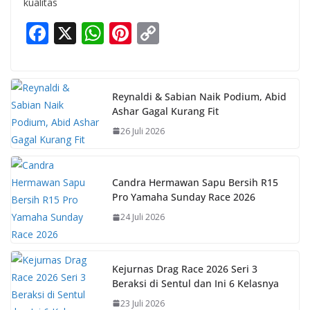
kualitas
F
X
W
Pi
C
ac
h
nt
o
e
at
er
p
b
s
e
y
Reynaldi & Sabian Naik Podium, Abid
Ashar Gagal Kurang Fit
o
A
st
Li
26 Juli 2026
o
p
n
k
p
k
Candra Hermawan Sapu Bersih R15
Pro Yamaha Sunday Race 2026
24 Juli 2026
Kejurnas Drag Race 2026 Seri 3
Beraksi di Sentul dan Ini 6 Kelasnya
23 Juli 2026