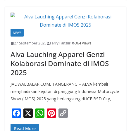
b
s
e
y
o
A
st
Li
o
p
n
k
p
k
NEWS
27 September 2025
Ferry Fansuri
364 Views
Alva Lauching Apparel Genzi
Kolaborasi Dominate di IMOS
2025
JADWALBALAP.COM, TANGERANG – ALVA kembali
menghadirkan kejutan di panggung Indonesia Motorcycle
Show (IMOS) 2025 yang berlangsung di ICE BSD City,
F
X
W
Pi
C
ac
h
nt
o
Read More