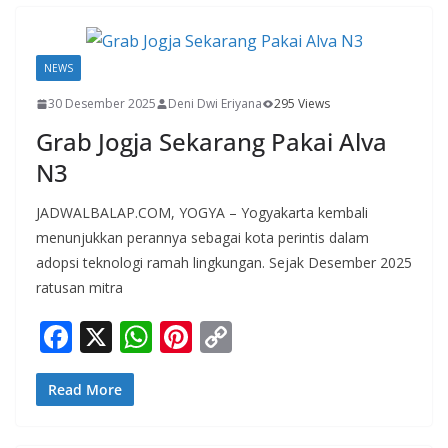
o
A
st
Li
o
p
n
NEWS
k
p
k
30 Desember 2025
Deni Dwi Eriyana
295 Views
Grab Jogja Sekarang Pakai Alva
N3
JADWALBALAP.COM, YOGYA – Yogyakarta kembali
menunjukkan perannya sebagai kota perintis dalam
adopsi teknologi ramah lingkungan. Sejak Desember 2025
ratusan mitra
F
X
W
Pi
C
ac
h
nt
o
e
at
er
p
Read More
b
s
e
y