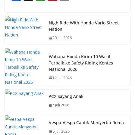
ac
h
nt
o
e
at
er
p
b
s
e
y
Nigh Ride With Honda Vario Street
Nation
o
A
st
Li
20 Juli 2026
o
p
n
k
p
k
Wahana Honda Kirim 10 Wakil
Terbaik ke Safety Riding Kontes
Nasional 2026
12 Juli 2026
PCX Sayang Anak
7 Juli 2026
Vespa-Vespa Cantik Menyerbu Roma
6 Juli 2026