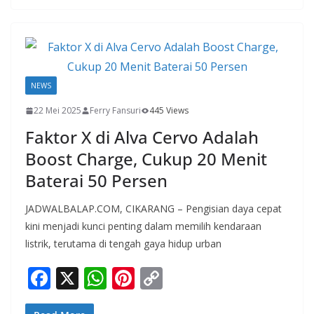
b
s
e
y
o
A
st
Li
o
p
n
k
p
k
NEWS
22 Mei 2025
Ferry Fansuri
445 Views
Faktor X di Alva Cervo Adalah
Boost Charge, Cukup 20 Menit
Baterai 50 Persen
JADWALBALAP.COM, CIKARANG – Pengisian daya cepat
kini menjadi kunci penting dalam memilih kendaraan
listrik, terutama di tengah gaya hidup urban
F
X
W
Pi
C
ac
h
nt
o