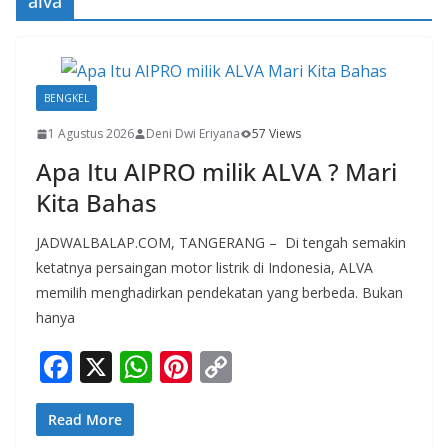
alva
BENGKEL
1 Agustus 2026
Deni Dwi Eriyana
57 Views
Apa Itu AIPRO milik ALVA ? Mari
Kita Bahas
JADWALBALAP.COM, TANGERANG – Di tengah semakin
ketatnya persaingan motor listrik di Indonesia, ALVA
memilih menghadirkan pendekatan yang berbeda. Bukan
hanya
F
X
W
Pi
C
ac
h
nt
o
e
at
er
p
Read More