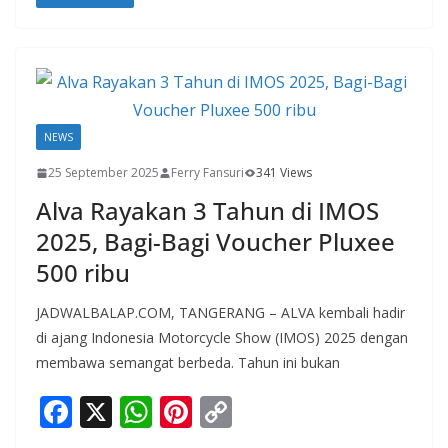
e
at
er
p
b
s
e
y
o
A
st
Li
o
p
n
k
p
k
NEWS
25 September 2025
Ferry Fansuri
341 Views
Alva Rayakan 3 Tahun di IMOS
2025, Bagi-Bagi Voucher Pluxee
500 ribu
JADWALBALAP.COM, TANGERANG – ALVA kembali hadir
di ajang Indonesia Motorcycle Show (IMOS) 2025 dengan
membawa semangat berbeda. Tahun ini bukan
F
X
W
Pi
C
ac
h
nt
o