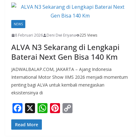
o
A
st
Li
o
p
n
k
p
k
NEWS
8 Februari 2026
Deni Dwi Eriyana
225 Views
ALVA N3 Sekarang di Lengkapi
Baterai Next Gen Bisa 140 Km
JADWALBALAP.COM, JAKARTA – Ajang Indonesia
International Motor Show IIMS 2026 menjadi momentum
penting bagi ALVA untuk kembali menegaskan
eksistensinya di
F
X
W
Pi
C
ac
h
nt
o
e
at
er
p
Read More
b
s
e
y