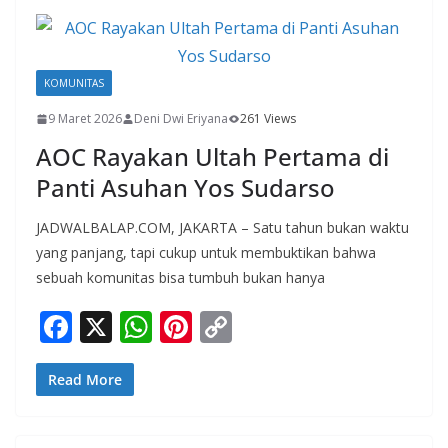
o
A
st
Li
o
p
n
k
p
k
KOMUNITAS
9 Maret 2026
Deni Dwi Eriyana
261 Views
AOC Rayakan Ultah Pertama di
Panti Asuhan Yos Sudarso
JADWALBALAP.COM, JAKARTA – Satu tahun bukan waktu
yang panjang, tapi cukup untuk membuktikan bahwa
sebuah komunitas bisa tumbuh bukan hanya
F
X
W
Pi
C
ac
h
nt
o
e
at
er
p
Read More
b
s
e
y