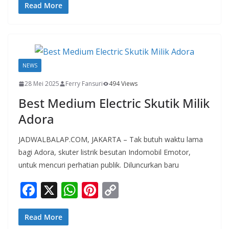
e
at
er
p
Read More
b
s
e
y
o
A
st
Li
o
p
n
NEWS
k
p
k
28 Mei 2025
Ferry Fansuri
494 Views
Best Medium Electric Skutik Milik
Adora
JADWALBALAP.COM, JAKARTA – Tak butuh waktu lama
bagi Adora, skuter listrik besutan Indomobil Emotor,
untuk mencuri perhatian publik. Diluncurkan baru
F
X
W
Pi
C
ac
h
nt
o
e
at
er
p
Read More