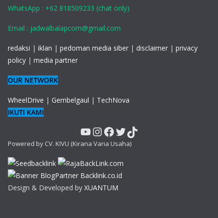
WhatsApp : +62 818509233 (chat only)
Email : jadwalbalapcom@gmail.com
redaksi
|
iklan
|
pedoman media siber
|
disclaimer
|
privacy
policy
|
media partner
OUR NETWORK
WheelDrive
|
Gembelgaul
|
TechNova
IKUTI KAMI
YouTube
Instagram
Facebook
Twitter
TikTok
Powered by CV. KIVU (Kirana Varia Usaha)
Design & Developed by
XUANTUM