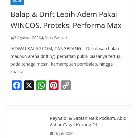
BALAP
Balap & Drift Lebih Adem Pakai
WINCOS, Proteksi Performa Max
3 Agustus 2026
Ferry Fansuri
JADWALBALAP.COM, TANGERANG – Di lintasan balap
maupun arena drifting, perhatian publik biasanya tertuju
pada tenaga mesin, kemampuan pembalap, hingga
kualitas
F
X
W
Pi
C
ac
h
nt
o
e
at
er
p
b
s
e
y
Reynaldi & Sabian Naik Podium, Abid
o
A
st
Li
Ashar Gagal Kurang Fit
o
p
n
26 Juli 2026