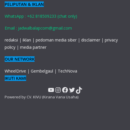
PELIPUTAN & IKLAN
WhatsApp : +62 818509233 (chat only)
Email : jadwalbalapcom@gmail.com
redaksi
|
iklan
|
pedoman media siber
|
disclaimer
|
privacy
policy
|
media partner
OUR NETWORK
WheelDrive
|
Gembelgaul
|
TechNova
IKUTI KAMI
YouTube
Instagram
Facebook
Twitter
TikTok
Powered by CV. KIVU (Kirana Varia Usaha)