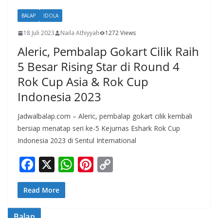
BALAP
IDOLA
18 Juli 2023
Naila Athiyyah
1272 Views
Aleric, Pembalap Gokart Cilik Raih
5 Besar Rising Star di Round 4
Rok Cup Asia & Rok Cup
Indonesia 2023
Jadwalbalap.com – Aleric, pembalap gokart cilik kembali
bersiap menatap seri ke-5 Kejurnas Eshark Rok Cup
Indonesia 2023 di Sentul International
F
X
W
Pi
C
ac
h
nt
o
e
at
er
p
Read More
b
s
e
y
Balap