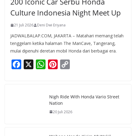
200 Iconic Car Serbu Honda
Culture Indonesia Night Meet Up
21 Juli 2026
Deni Dwi Eriyana
JADWALBALAP.COM, JAKARTA – Matahari memang telah
tenggelam ketika halaman The ManCave, Tangerang,
mulai dipenuhi deretan mobil Honda dari berbagai era.
F
X
W
Pi
C
ac
h
nt
o
e
at
er
p
b
s
e
y
Nigh Ride With Honda Vario Street
o
A
st
Li
Nation
o
p
n
20 Juli 2026
k
p
k