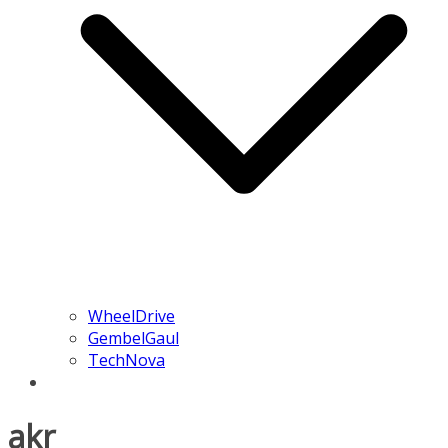
WheelDrive
GembelGaul
TechNova
akr